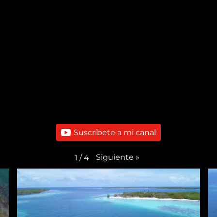
Suscríbete a mi canal
Siguiente
»
1
/
4