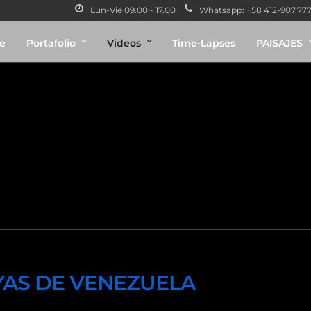
Lun-Vie 09.00 - 17.00
Whatsapp: +58 412-907.7775
e
Portafolio
Videos
Time-Lapses
PAISAJES
s islas playas Ven
AYAS DE VENEZUELA