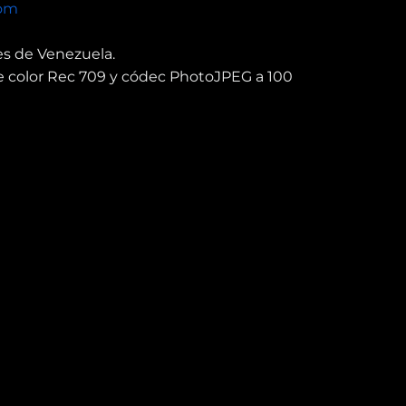
com
es de Venezuela.
e color Rec 709 y códec PhotoJPEG a 100