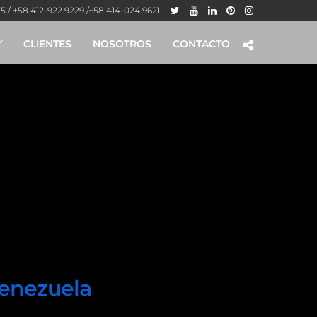
 / +58 412-922.9229 /+58 414-024.9621
CLIENTES
NOSOTROS
CONTACTO
-tepui
Venezuela