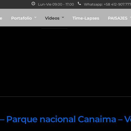
Lun-Vie 09.00 - 17.00
Whatsapp: +58 412-907.7775
e
Portafolio
Videos
Time-Lapses
PAISAJES
s de Uruyen Auyan
 – Parque nacional Canaima – 